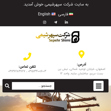
به سایت شرکت سپهرشیمی خوش آمدید.
فارسی
English
آدرس:
تلفن تماس:
اصفهان، خیابان توحید شمالی، نبش بن
03153300160-3 ، 03136283727
بست مریم، ساختمان سایه، واحد 12