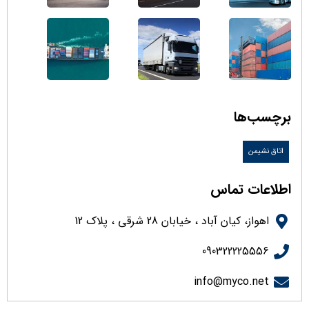
برچسب‌ها
اتاق نشیمن
اطلاعات تماس
اهواز، کیان آباد ، خیابان 28 شرقی ، پلاک 12
090322225556
info@myco.net