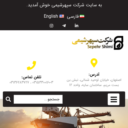
به سایت شرکت سپهرشیمی خوش آمدید.
فارسی
English
آدرس:
تلفن تماس:
اصفهان، خیابان توحید شمالی، نبش بن
03153300160-3 ، 03136283727
بست مریم، ساختمان سایه، واحد 12