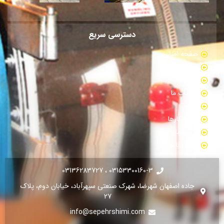
دسترسی سریع
صفحه اصلی
فروشگاه
بلاگ
خدمات ما
گالری
نمونه کارها
درباره ما
تماس با ما
03153300160-3 ، 03136283727
جاده اصفهان شهرضا، شهرک صنعتی سپهرآباد، خیابان دوم، پلاک
27
info@sepehrshimi.com