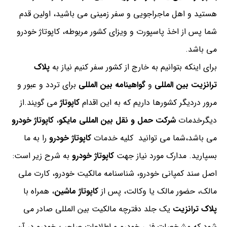
هستید و اهل ماجراجویی و سفر زمینی می باشید، اولین قدم
شما پس از اخذ پاسپورت و ویزای کشور مربوطه، کاپوتاژ خودرو
می باشد.
برای اینکه بتوانیم به خارج از کشور سفر کنیم نیاز به
پلاک
ترانزیت بین المللی
و
گواهینامه بین المللی
برای تردد و عبور و
مرور دردیگر کشورها داریم که به این اقدام
کاپوتاژ
می گویند.از
دیگرخدمات
شرکت حمل و نقل بین المللی مایکو
،
کاپوتاژ خودرو
می باشد،شما می توانید کلیه خدمات
کاپوتاژ خودرو
را به ما
بسپارید. مدارک مورد نیاز جهت
کاپوتاژ خودرو
به شرح زیر است:
اصل سند كمپاني خودرو، شناسنامه مالكيت خودرو، كارت ملي
مالك، حضور مالك يا وكالت، پس از
کاپوتاژ
ماشین
، همراه با
پلاک ترانزیت
یک جلد دفترچه مالکیت بین المللی صادر می
شود که مشخصات فنی خودرو و اطلاعات صاحب خودرو در آن