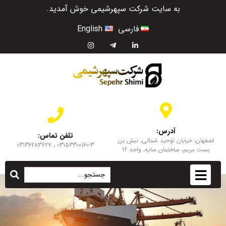
به سایت شرکت سپهرشیمی خوش آمدید.
فارسی
English
آدرس:
تلفن تماس:
اصفهان، خیابان توحید شمالی، نبش بن
03153300160-3 ، 03136283727
بست مریم، ساختمان سایه، واحد 12