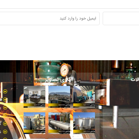
لات
گالری تصاویر
ص
ف
ب
خ
گ
ن