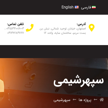
فارسی
English
آدرس:
تلفن تماس:
اصفهان، خیابان توحید شمالی، نبش بن
03153300160-3 ،
بست مریم، ساختمان سایه، واحد 12
03136283727
سپهرشیمی
پروژه ها
سپهرشیمی